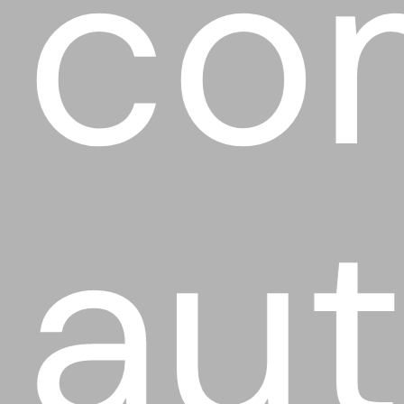
co
aut