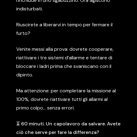
rinchiude
in
uno
sgabuzzino.
Ora
agiscono
indisturbati.
Riuscirete
a
liberarvi
in
tempo
per
fermare
il
furto?
Venite
messi
alla
prova:
dovrete
cooperare,
riattivare
i
tre
sistemi
d’allarme
e
tentare
di
bloccare
i
ladri
prima
che
svaniscano
con
il
dipinto.
Ma
attenzione:
per
completare
la
missione
al
100%,
dovrete
riattivare
tutti
gli
allarmi
al
primo
colpo…
senza
errori.
⏳ 60 minuti. Un capolavoro da salvare. Avete
ciò che serve per fare la differenza?