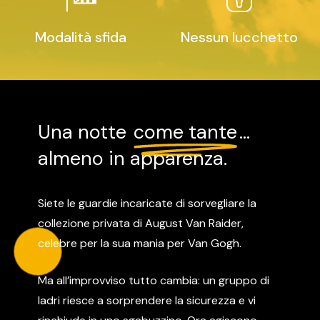
Modalità sfida
Nessun lucchetto
Una notte
come tante
…
almeno in apparenza.
Siete
le
guardie
incaricate
di
sorvegliare
la
collezione
privata
di
August
Van
Raider,
celebre
per
la
sua
mania
per
Van
Gogh.
Ma
all’improvviso
tutto
cambia:
un
gruppo
di
ladri
riesce
a
sorprendere
la
sicurezza
e
vi