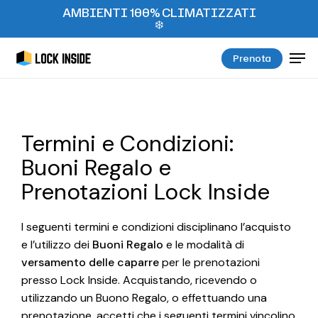
Skip
AMBIENTI 100% CLIMATIZZATI
❄️
to
main
Close
Men
Prenota
content
Menu
Termini e Condizioni:
Buoni Regalo e
Prenotazioni Lock Inside
I seguenti termini e condizioni disciplinano l’acquisto
e l’utilizzo dei
Buoni Regalo
e le modalità di
versamento delle caparre
per le prenotazioni
presso Lock Inside. Acquistando, ricevendo o
utilizzando un Buono Regalo, o effettuando una
prenotazione, accetti che i seguenti termini vincolino