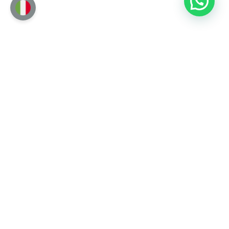
Lock Inside Escape Room
Via Cesare Battisti, 1511
21040 – Cislago (VA)
(+39) 393 916 6311
info@lockinside.com